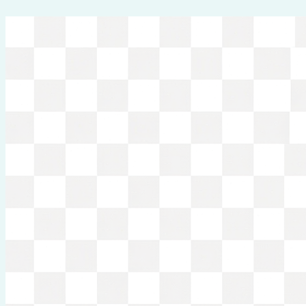
Перейти
к
содержимому