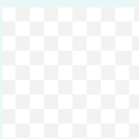
Перейти
к
содержимому