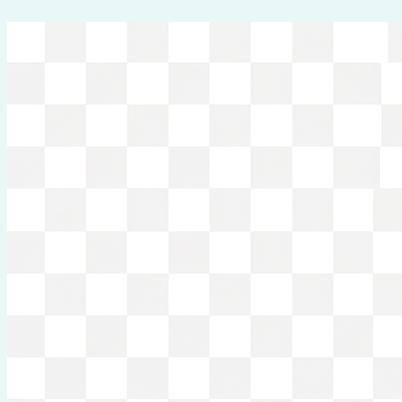
Перейти
к
содержимому