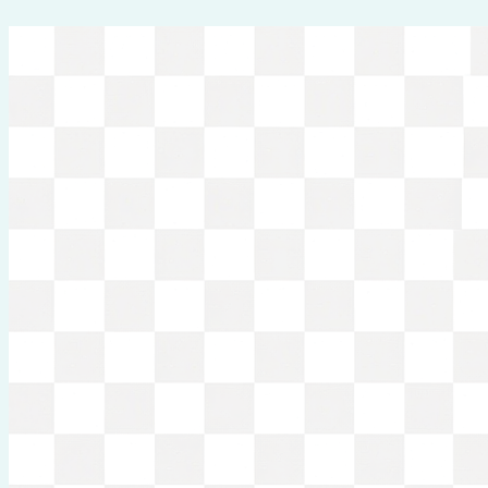
Перейти
к
содержимому