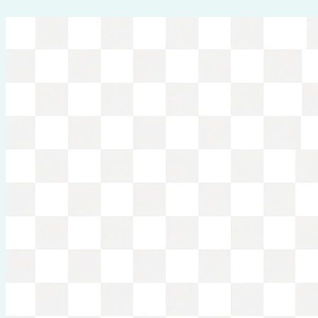
Перейти
к
содержимому