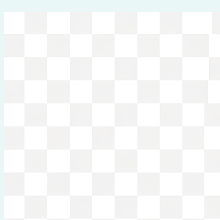
Перейти
к
содержимому