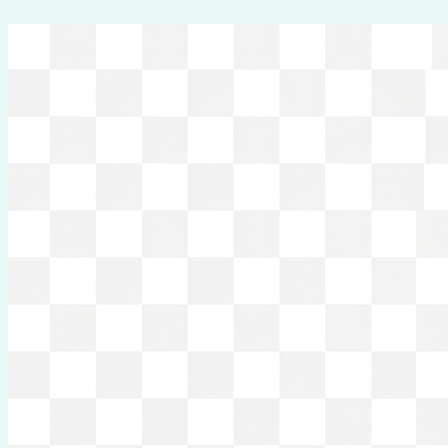
Перейти
к
содержимому