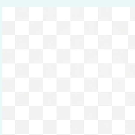
Перейти
к
содержимому