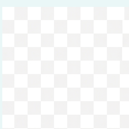
Перейти
к
содержимому