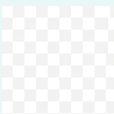
Перейти
к
содержимому