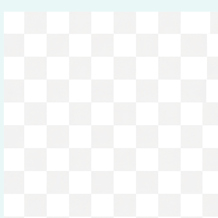
Перейти
к
содержимому