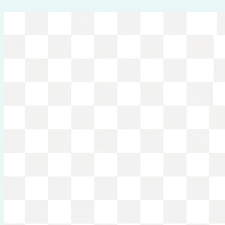
Перейти
к
содержимому