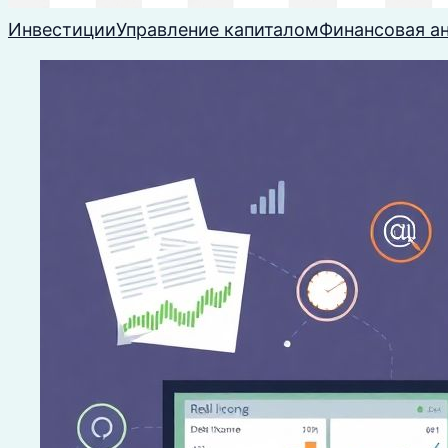
Инвестиции
Управление капиталом
Финансовая а