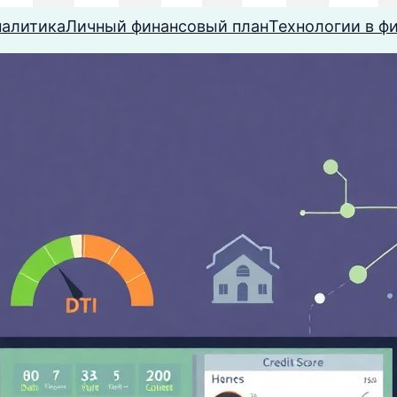
налитика
Личный финансовый план
Технологии в ф