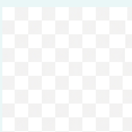
Перейти
к
содержимому