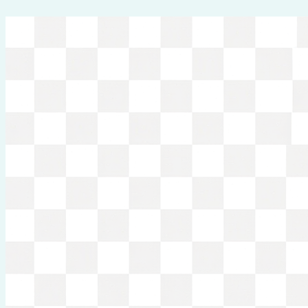
Перейти
к
содержимому