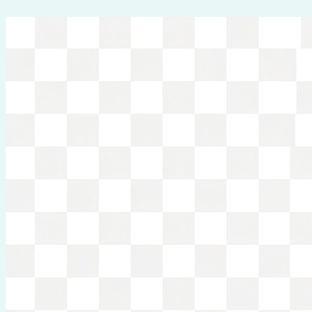
Перейти
к
содержимому