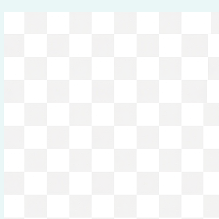
Перейти
к
содержимому