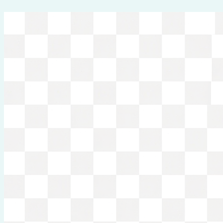
Перейти
к
содержимому