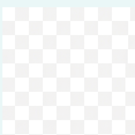
Перейти
к
содержимому