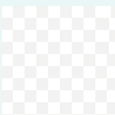
Перейти
к
содержимому