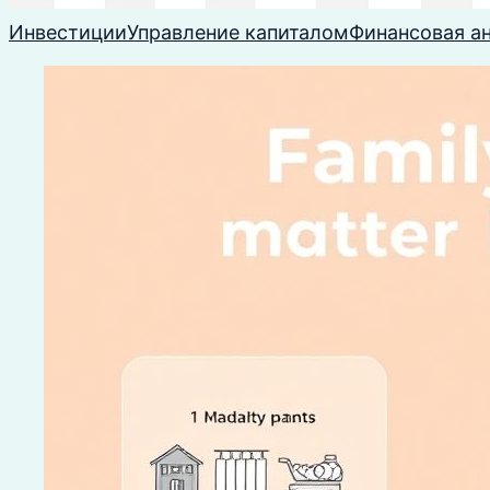
Инвестиции
Управление капиталом
Финансовая а