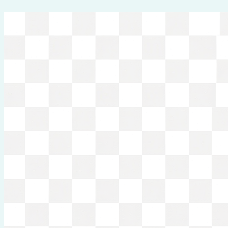
Перейти
к
содержимому