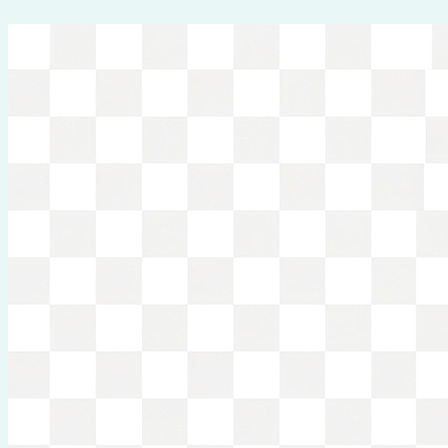
Перейти
к
содержимому