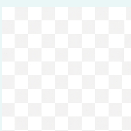
Перейти
к
содержимому