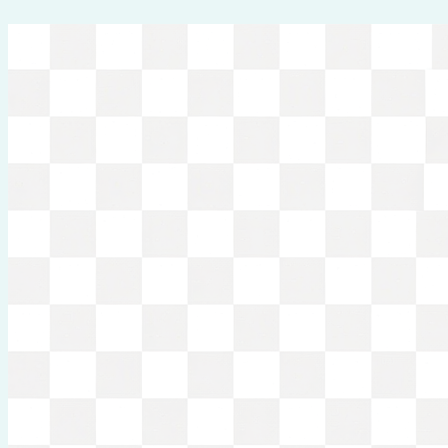
Перейти
к
содержимому