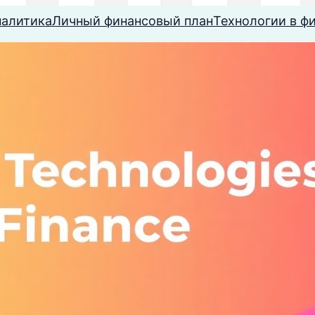
налитика
Личный финансовый план
Технологии в ф