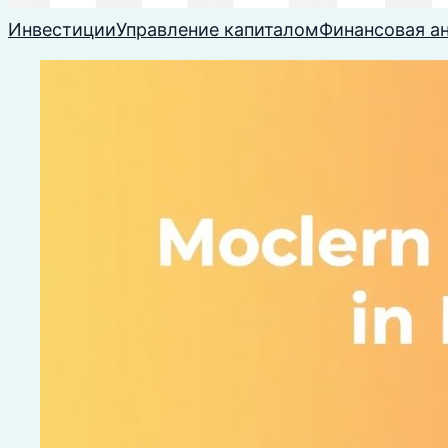
Инвестиции
Управление капиталом
Финансовая а