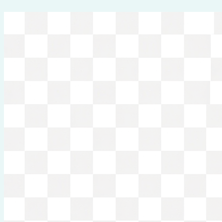
Перейти
к
содержимому