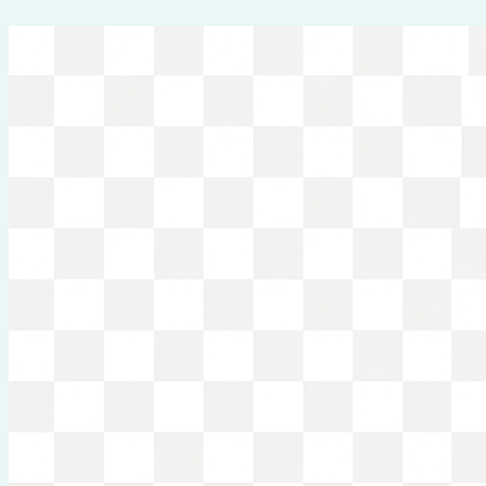
Перейти
к
содержимому