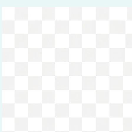
Перейти
к
содержимому