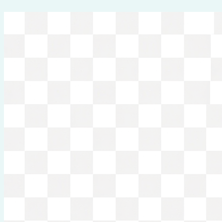
Перейти
к
содержимому