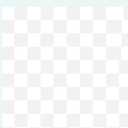
Перейти
к
содержимому