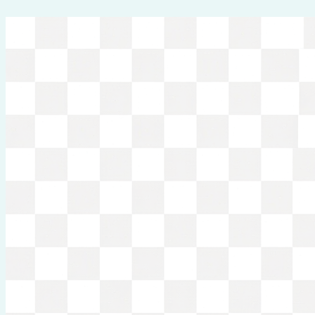
Перейти
к
содержимому