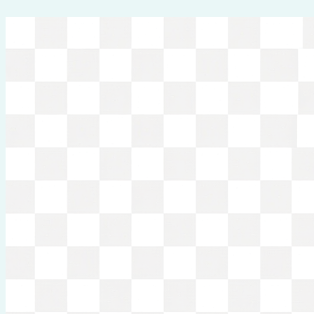
Перейти
к
содержимому