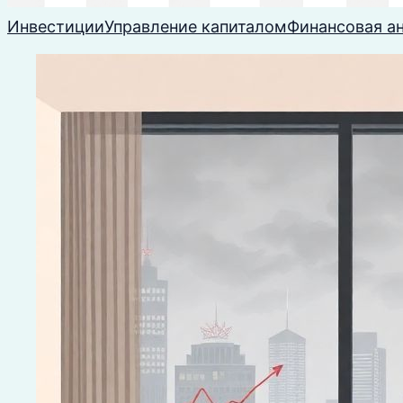
Инвестиции
Управление капиталом
Финансовая а