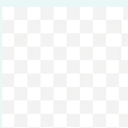
Перейти
к
содержимому