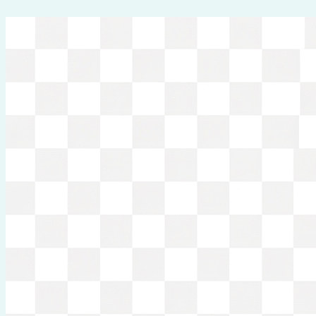
Перейти
к
содержимому