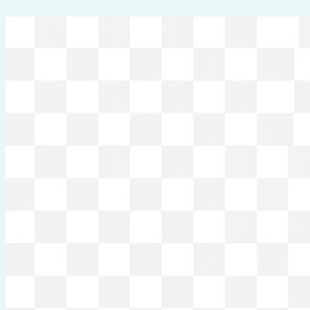
Перейти
к
содержимому