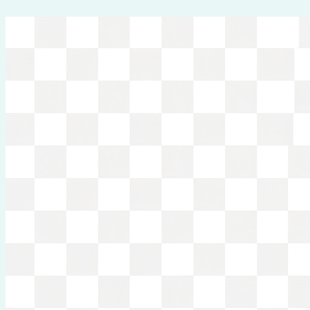
Перейти
к
содержимому