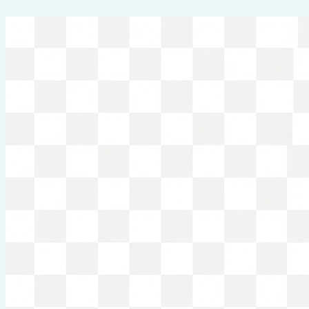
Перейти
к
содержимому