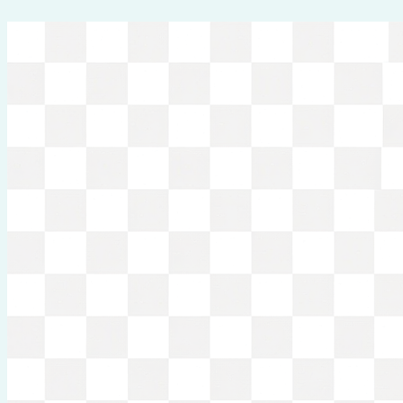
Перейти
к
содержимому