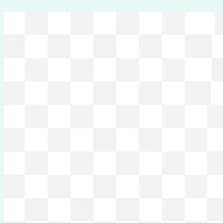
Перейти
к
содержимому