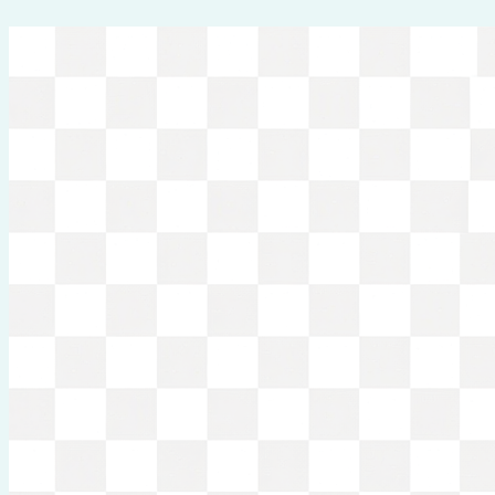
Перейти
к
содержимому