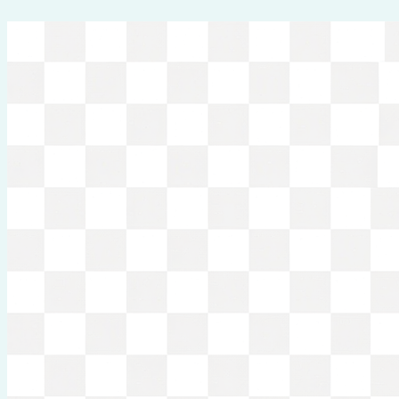
Перейти
к
содержимому