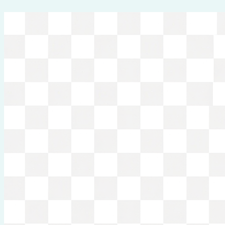
Перейти
к
содержимому