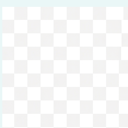
Перейти
к
содержимому