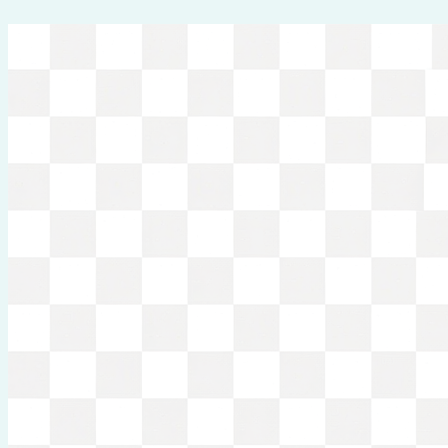
Перейти
к
содержимому