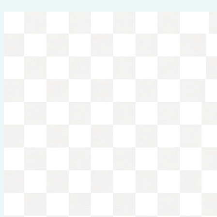
Перейти
к
содержимому