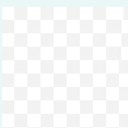
Перейти
к
содержимому