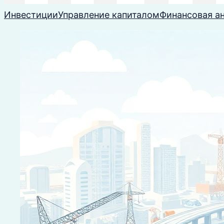
Инвестиции
Управление капиталом
Финансовая а