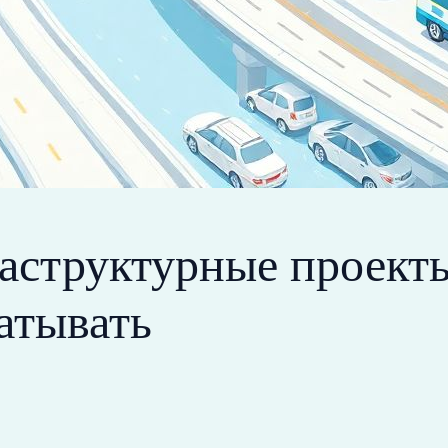
структурные проекты
батывать