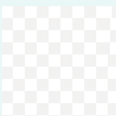
Перейти
к
содержимому