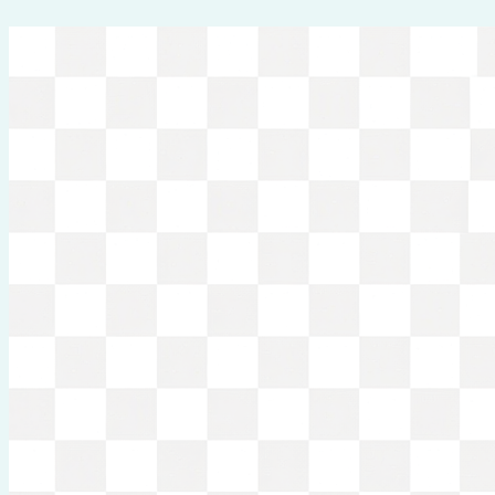
Перейти
к
содержимому