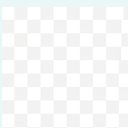
Перейти
к
содержимому