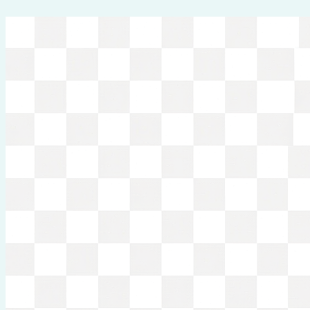
Перейти
к
содержимому