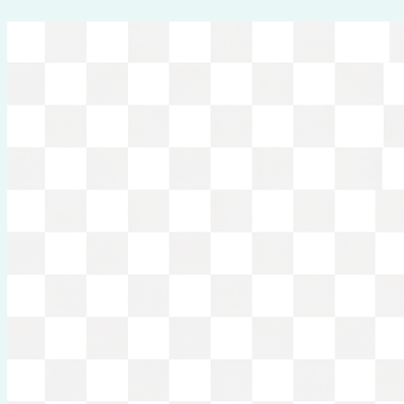
Перейти
к
содержимому