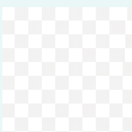
Перейти
к
содержимому